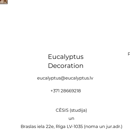
P
Eucalyptus
Decoration
eucalyptus@eucalyptus.lv
+371 28669218
CĒSIS (studija)
un
Braslas iela 22e, Rīga LV-1035 (noma un jur.adr.)