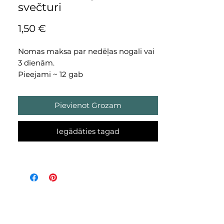
svečturi
Cena
1,50 €
Nomas maksa par nedēļas nogali vai
3 dienām.
Pieejami ~ 12 gab
Sazinies ar mums
eucalyptus@eucalyptus.lv par
Pievienot Grozam
datuma pieejamību.
Iegādāties tagad