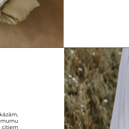
 kāzām,
ēmumu
citiem