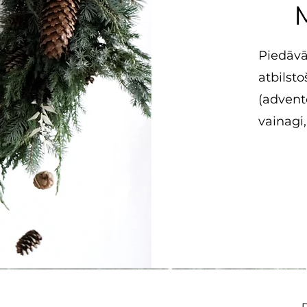
Piedāv
atbils
(adven
vainagi,
P