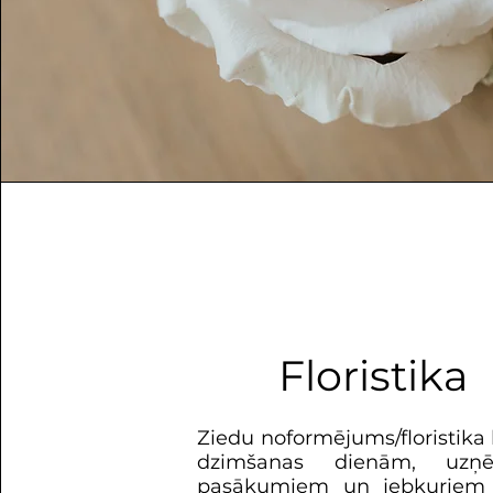
Floristika
Ziedu noformējums/floristika
dzimšanas dienām, uzņ
pasākumiem un jebkuriem 