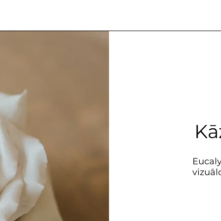
Kā
Eucal
vizuā