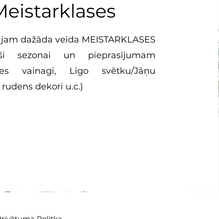
Meistarklases
ājam dažāda veida MEISTARKLASES
toši sezonai un pieprasījumam
tes vainagi, Līgo svētku/Jāņu
 rudens dekori u.c.)
rivātuma Politka