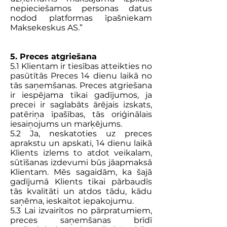
nepieciešamos personas datus
nodod platformas īpašniekam
Maksekeskus AS.”
5. Preces atgriešana
5.1 Klientam ir tiesības atteikties no
pasūtītās Preces 14 dienu laikā no
tās saņemšanas. Preces atgriešana
ir iespējama tikai gadījumos, ja
precei ir saglabāts ārējais izskats,
patēriņa īpašības, tās oriģinālais
iesaiņojums un marķējums.
5.2 Ja, neskatoties uz preces
aprakstu un apskati, 14 dienu laikā
Klients izlems to atdot veikalam,
sūtīšanas izdevumi būs jāapmaksā
Klientam. Mēs sagaidām, ka šajā
gadījumā Klients tikai pārbaudīs
tās kvalitāti un atdos tādu, kādu
saņēma, ieskaitot iepakojumu.
5.3 Lai izvairītos no pārpratumiem,
preces saņemšanas brīdī