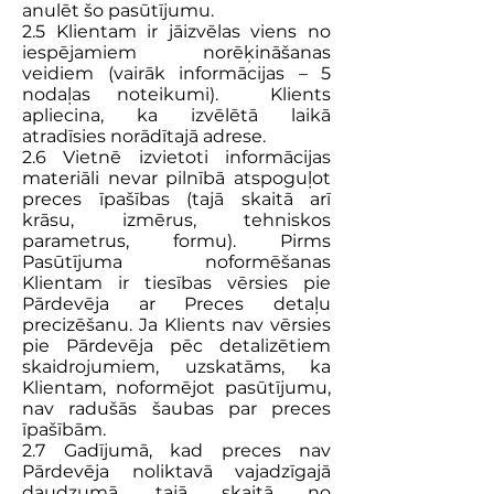
anulēt šo pasūtījumu.
2.5 Klientam ir jāizvēlas viens no
iespējamiem norēķināšanas
veidiem (vairāk informācijas – 5
nodaļas noteikumi). Klients
apliecina, ka izvēlētā laikā
atradīsies norādītajā adrese.
2.6 Vietnē izvietoti informācijas
materiāli nevar pilnībā atspoguļot
preces īpašības (tajā skaitā arī
krāsu, izmērus, tehniskos
parametrus, formu). Pirms
Pasūtījuma noformēšanas
Klientam ir tiesības vērsies pie
Pārdevēja ar Preces detaļu
precizēšanu. Ja Klients nav vērsies
pie Pārdevēja pēc detalizētiem
skaidrojumiem, uzskatāms, ka
Klientam, noformējot pasūtījumu,
nav radušās šaubas par preces
īpašībām.
2.7 Gadījumā, kad preces nav
Pārdevēja noliktavā vajadzīgajā
daudzumā, tajā skaitā no