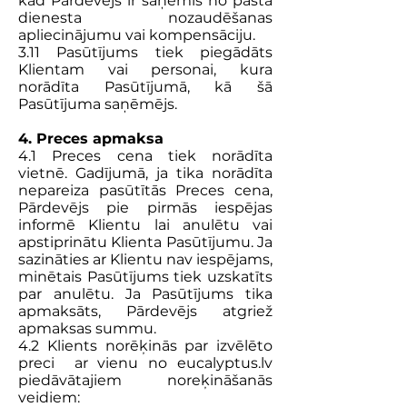
kad Pārdevējs ir saņēmis no pasta
dienesta nozaudēšanas
apliecinājumu vai kompensāciju.
3.11 Pasūtījums tiek piegādāts
Klientam vai personai, kura
norādīta Pasūtījumā, kā šā
Pasūtījuma saņēmējs.
4. Preces apmaksa
4.1 Preces cena tiek norādīta
vietnē. Gadījumā, ja tika norādīta
nepareiza pasūtītās Preces cena,
Pārdevējs pie pirmās iespējas
informē Klientu lai anulētu vai
apstiprinātu Klienta Pasūtījumu. Ja
sazināties ar Klientu nav iespējams,
minētais Pasūtījums tiek uzskatīts
par anulētu. Ja Pasūtījums tika
apmaksāts, Pārdevējs atgriež
apmaksas summu.
4.2 Klients norēķinās par izvēlēto
preci ar vienu no eucalyptus.lv
piedāvātajiem noreķināšanās
veidiem: