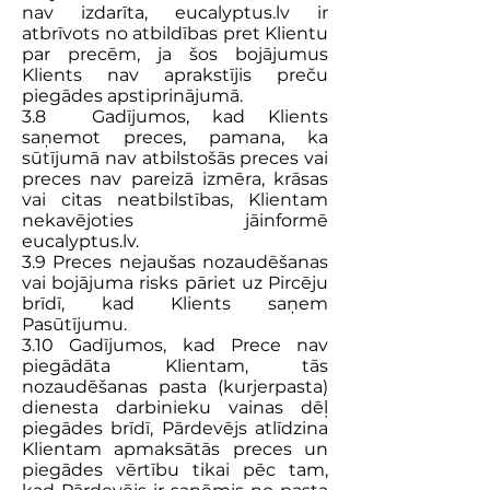
nav izdarīta, eucalyptus.lv ir
atbrīvots no atbildības pret Klientu
par precēm, ja šos bojājumus
Klients nav aprakstījis preču
piegādes apstiprinājumā.
3.8 Gadījumos, kad Klients
saņemot preces, pamana, ka
sūtījumā nav atbilstošās preces vai
preces nav pareizā izmēra, krāsas
vai citas neatbilstības, Klientam
nekavējoties jāinformē
eucalyptus.lv.
3.9 Preces nejaušas nozaudēšanas
vai bojājuma risks pāriet uz Pircēju
brīdī, kad Klients saņem
Pasūtījumu.
3.10 Gadījumos, kad Prece nav
piegādāta Klientam, tās
nozaudēšanas pasta (kurjerpasta)
dienesta darbinieku vainas dēļ
piegādes brīdī, Pārdevējs atlīdzina
Klientam apmaksātās preces un
piegādes vērtību tikai pēc tam,