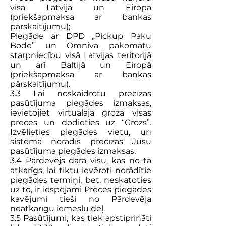
visā Latvijā un Eiropā
(priekšapmaksa ar bankas
pārskaitījumu);
Piegāde ar DPD „Pickup Paku
Bode” un Omniva pakomātu
starpniecību visā Latvijas teritorijā
un arī Baltijā un Eiropā
(priekšapmaksa ar bankas
pārskaitījumu).
3.3 Lai noskaidrotu precīzas
pasūtījuma piegādes izmaksas,
ievietojiet virtuālajā grozā visas
preces un dodieties uz “Grozs”.
Izvēlieties piegādes vietu, un
sistēma norādīs precīzas Jūsu
pasūtījuma piegādes izmaksas.
3.4 Pārdevējs dara visu, kas no tā
atkarīgs, lai tiktu ievēroti norādītie
piegādes termiņi, bet, neskatoties
uz to, ir iespējami Preces piegādes
kavējumi tieši no Pārdevēja
neatkarīgu iemeslu dēļ.
3.5 Pasūtījumi, kas tiek apstiprināti