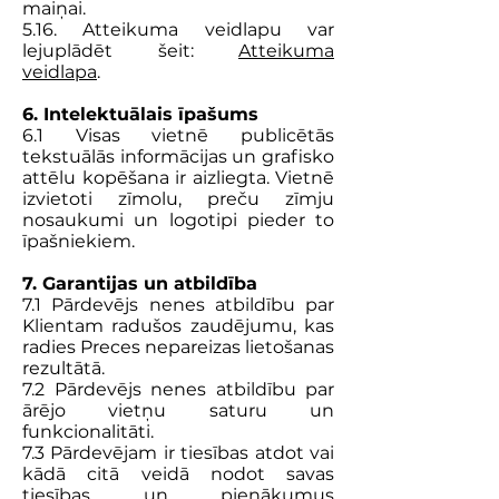
maiņai.
5.16. Atteikuma veidlapu var
lejuplādēt šeit:
Atteikuma
veidlapa
.
6. Intelektuālais īpašums
6.1 Visas vietnē publicētās
tekstuālās informācijas un grafisko
attēlu kopēšana ir aizliegta. Vietnē
izvietoti zīmolu, preču zīmju
nosaukumi un logotipi pieder to
īpašniekiem.
7. Garantijas un atbildība
7.1 Pārdevējs nenes atbildību par
Klientam radušos zaudējumu, kas
radies Preces nepareizas lietošanas
rezultātā.
7.2 Pārdevējs nenes atbildību par
ārējo vietņu saturu un
funkcionalitāti.
7.3 Pārdevējam ir tiesības atdot vai
kādā citā veidā nodot savas
tiesības un pienākumus