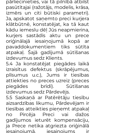
pārliecinieties, vai tā pilnībā atbilst
pasūtītajai (ražotājs, modelis, krāsa,
izmērs un citi būtiski parametri).
Ja, apskatot saņemto preci kurjera
klātbūtnē, konstatējat, ka tā kaut
kādu iemeslu dēļ Jūs neapmierina,
kurjers sastādīs aktu un prece
oriģinālajā iesaiņojumā kopā ar
pavaddokumentiem tiks sūtīta
atpakaļ. Šajā gadījumā sūtīšanas
izdevumus sedz Klients.
5.4 Ja konstatējat piegādes laikā
izraisītus defektus (skrāpējumus,
plīsumus u.c.), Jums ir tiesības
attiekties no preces uzreiz (preces
piegādes brīdī). Sūtīšanas
izdevumus sedz Pārdevējs.
5.5 Saskaņā ar Patērētāju tiesību
aizsardzības likumu, Pārdevējam ir
tiesības atteikties pieņemt atpakaļ
no Pircēja Preci vai dažos
gadījumos ieturēt kompensāciju,
ja Prece netika atgriezta oriģinālā
iesaiņojumā, iesaiņojums ir