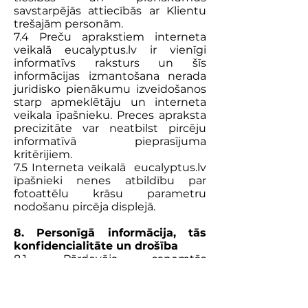
savstarpējās attiecībās ar Klientu
trešajām personām.
7.4 Preču aprakstiem interneta
veikalā eucalyptus.lv ir vienīgi
informatīvs raksturs un šīs
informācijas izmantošana nerada
juridisko pienākumu izveidošanos
starp apmeklētāju un interneta
veikala īpašnieku. Preces apraksta
precizitāte var neatbilst pircēju
informatīvā pieprasījuma
kritērijiem.
7.5 Interneta veikalā eucalyptus.lv
īpašnieki nenes atbildību par
fotoattēlu krāsu parametru
nodošanu pircēja displejā.
8. Personīgā informācija, tās
konfidencialitāte un drošība
8.1. Pārdevēja saņemtās
informācijas izpaušana.
8.1.1 Izmantojot eucalyptus.lv
interneta veikalu, no Klienta var