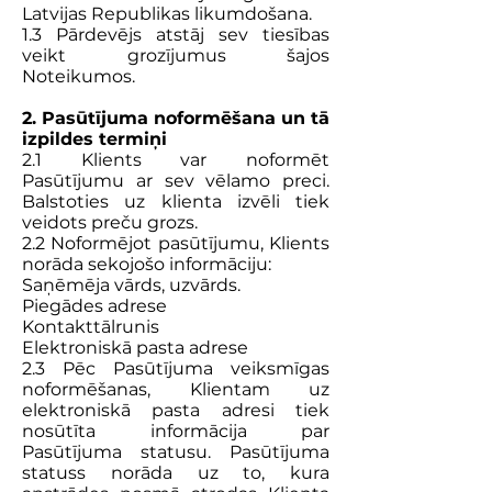
Latvijas Republikas likumdošana.
1.3 Pārdevējs atstāj sev tiesības
veikt grozījumus šajos
Noteikumos.
2. Pasūtījuma noformēšana un tā
izpildes termiņi
2.1 Klients var noformēt
Pasūtījumu ar sev vēlamo preci.
Balstoties uz klienta izvēli tiek
veidots preču grozs.
2.2 Noformējot pasūtījumu, Klients
norāda sekojošo informāciju:
Saņēmēja vārds, uzvārds.
Piegādes adrese
Kontakttālrunis
Elektroniskā pasta adrese
2.3 Pēc Pasūtījuma veiksmīgas
noformēšanas, Klientam uz
elektroniskā pasta adresi tiek
nosūtīta informācija par
Pasūtījuma statusu. Pasūtījuma
statuss norāda uz to, kura