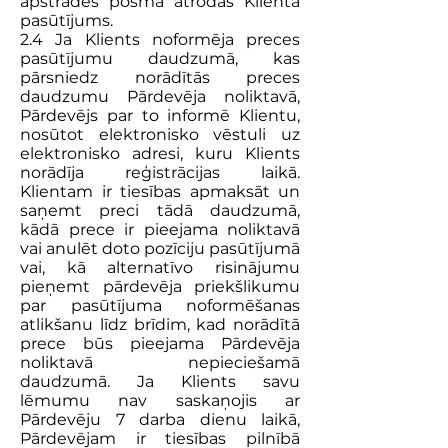
apstrādes posmā atrodas Klienta
pasūtījums.
2.4 Ja Klients noformēja preces
pasūtījumu daudzumā, kas
pārsniedz norādītās preces
daudzumu Pārdevēja noliktavā,
Pārdevējs par to informē Klientu,
nosūtot elektronisko vēstuli uz
elektronisko adresi, kuru Klients
norādīja reģistrācijas laikā.
Klientam ir tiesības apmaksāt un
saņemt preci tādā daudzumā,
kādā prece ir pieejama noliktavā
vai anulēt doto pozīciju pasūtījumā
vai, kā alternatīvo risinājumu
pieņemt pārdevēja priekšlikumu
par pasūtījuma noformēšanas
atlikšanu līdz brīdim, kad norādītā
prece būs pieejama Pārdevēja
noliktavā nepieciešamā
daudzumā. Ja Klients savu
lēmumu nav saskaņojis ar
Pārdevēju 7 darba dienu laikā,
Pārdevējam ir tiesības pilnībā