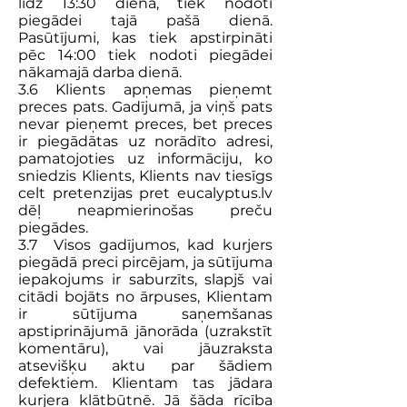
līdz 13:30 dienā, tiek nodoti
piegādei tajā pašā dienā.
Pasūtījumi, kas tiek apstirpināti
pēc 14:00 tiek nodoti piegādei
nākamajā darba dienā.
3.6 Klients apņemas pieņemt
preces pats. Gadījumā, ja viņš pats
nevar pieņemt preces, bet preces
ir piegādātas uz norādīto adresi,
pamatojoties uz informāciju, ko
sniedzis Klients, Klients nav tiesīgs
celt pretenzijas pret eucalyptus.lv
dēļ neapmierinošas preču
piegādes.
3.7 Visos gadījumos, kad kurjers
piegādā preci pircējam, ja sūtījuma
iepakojums ir saburzīts, slapjš vai
citādi bojāts no ārpuses, Klientam
ir sūtījuma saņemšanas
apstiprinājumā jānorāda (uzrakstīt
komentāru), vai jāuzraksta
atsevišķu aktu par šādiem
defektiem. Klientam tas jādara
kurjera klātbūtnē. Jā šāda rīcība