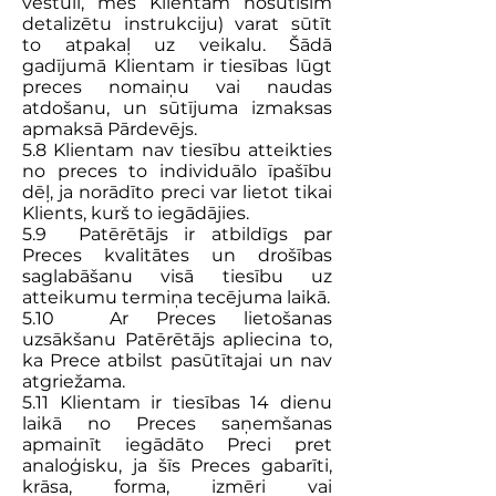
vēstuli, mēs Klientam nosūtīsim
detalizētu instrukciju) varat sūtīt
to atpakaļ uz veikalu. Šādā
gadījumā Klientam ir tiesības lūgt
preces nomaiņu vai naudas
atdošanu, un sūtījuma izmaksas
apmaksā Pārdevējs.
5.8 Klientam nav tiesību atteikties
no preces to individuālo īpašību
dēļ, ja norādīto preci var lietot tikai
Klients, kurš to iegādājies.
5.9 Patērētājs ir atbildīgs par
Preces kvalitātes un drošības
saglabāšanu visā tiesību uz
atteikumu termiņa tecējuma laikā.
5.10 Ar Preces lietošanas
uzsākšanu Patērētājs apliecina to,
ka Prece atbilst pasūtītajai un nav
atgriežama.
5.11 Klientam ir tiesības 14 dienu
laikā no Preces saņemšanas
apmainīt iegādāto Preci pret
analoģisku, ja šīs Preces gabarīti,
krāsa, forma, izmēri vai