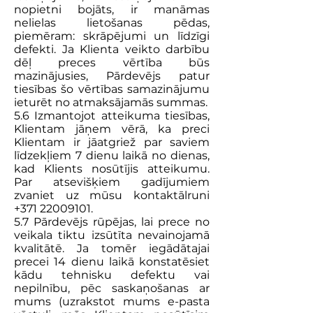
nopietni bojāts, ir manāmas
nelielas lietošanas pēdas,
piemēram: skrāpējumi un līdzīgi
defekti. Ja Klienta veikto darbību
dēļ preces vērtība būs
mazinājusies, Pārdevējs patur
tiesības šo vērtības samazinājumu
ieturēt no atmaksājamās summas.
5.6 Izmantojot atteikuma tiesības,
Klientam jāņem vērā, ka preci
Klientam ir jāatgriež par saviem
līdzekļiem 7 dienu laikā no dienas,
kad Klients nosūtījis atteikumu.
Par atsevišķiem gadījumiem
zvaniet uz mūsu kontaktālruni
+371 22009101
.
5.7 Pārdevējs rūpējas, lai prece no
veikala tiktu izsūtīta nevainojamā
kvalitātē. Ja tomēr iegādātajai
precei 14 dienu laikā konstatēsiet
kādu tehnisku defektu vai
nepilnību, pēc saskaņošanas ar
mums (uzrakstot mums e-pasta