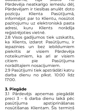
Pārdevēja neatkarīgo iemeslu dēļ,
Pārdevējam ir tiesības anulēt doto
pozīciju Klienta Pasūtījumā,
informējot par to Klientu, nosūtot
paziņojumu uz elektroniskā pasta
adresi, kuru Klients norādīja
reģistrējoties vietnē.
2.8 Visos gadījumos tiek uzskatīts,
ka Klients, izdarot Pasūtījumu, ir
iepazinies un bez iebildumiem
piekritis ar visiem Pārdevēja
noteikumiem, ka arī ar visiem
citiem pie Pasūtījuma
norādītajiem nosacījumiem.
2.9 Pasūtījumi tiek apstrādāti katru
darba dienu no plkst. 10:00 līdz
17:00.
3. Piegāde
3.1 Pārdevējs apņemas piegādāt
preci 3 – 6 darba dienu laikā pēc
pasūtījuma apstiprināšanas
nosūtīšanas Klientam. Šis termiņš