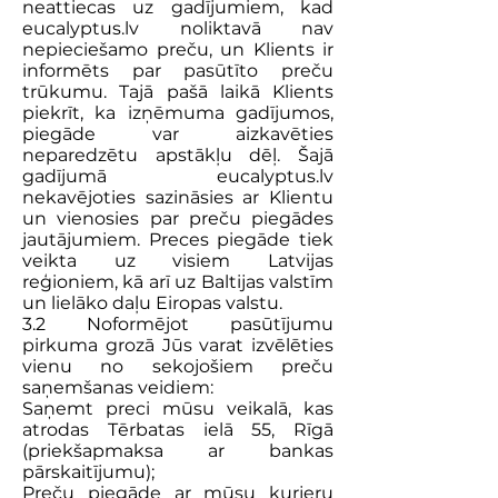
neattiecas uz gadījumiem, kad
eucalyptus.lv noliktavā nav
nepieciešamo preču, un Klients ir
informēts par pasūtīto preču
trūkumu. Tajā pašā laikā Klients
piekrīt, ka izņēmuma gadījumos,
piegāde var aizkavēties
neparedzētu apstākļu dēļ. Šajā
gadījumā eucalyptus.lv
nekavējoties sazināsies ar Klientu
un vienosies par preču piegādes
jautājumiem. Preces piegāde tiek
veikta uz visiem Latvijas
reģioniem, kā arī uz Baltijas valstīm
un lielāko daļu Eiropas valstu.
3.2 Noformējot pasūtījumu
pirkuma grozā Jūs varat izvēlēties
vienu no sekojošiem preču
saņemšanas veidiem:
Saņemt preci mūsu veikalā, kas
atrodas Tērbatas ielā 55, Rīgā
(priekšapmaksa ar bankas
pārskaitījumu);
Preču piegāde ar mūsu kurjeru