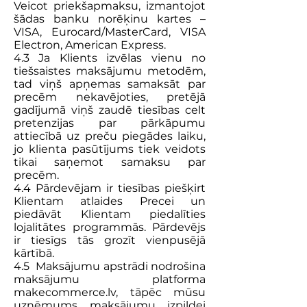
Veicot priekšapmaksu, izmantojot
šādas banku norēķinu kartes –
VISA, Eurocard/MasterCard, VISA
Electron, American Express.
4.3 Ja Klients izvēlas vienu no
tiešsaistes maksājumu metodēm,
tad viņš apņemas samaksāt par
precēm nekavējoties, pretējā
gadījumā viņš zaudē tiesības celt
pretenzijas par pārkāpumu
attiecībā uz preču piegādes laiku,
jo klienta pasūtījums tiek veidots
tikai saņemot samaksu par
precēm.
4.4 Pārdevējam ir tiesības piešķirt
Klientam atlaides Precei un
piedāvāt Klientam piedalīties
lojalitātes programmās. Pārdevējs
ir tiesīgs tās grozīt vienpusējā
kārtībā.
4.5 Maksājumu apstrādi nodrošina
maksājumu platforma
makecommerce.lv, tāpēc mūsu
uzņēmums maksājumu izpildei