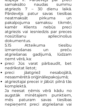
samaksāto naudas summu
atgriezīs 7 – 30 dienu laikā.
Pārdevējs patur savas tiesības
neatmaksāt pirkuma un
pakalpojuma samaksu tikmēr,
kamēr Klients nebūs preci
atgriezis vai iesniedzis par preces
nosūtīšanu apliecinošus
dokumentus.
5.15 Atteikuma tiesību
izmantošanas un preču
atgriešanas gadījumā, lūdzam
ņemt vērā, ka:
preci Jūs varat pārbaudīt, bet
nedrīkstat lietot;
preci jāatgriež nesabojātā,
nesasmērētā oriģināliepakojumā;
atgrieztajai precei ir jābūt pilnā tās
komplektā.
Ja neesat ņēmis vērā kādu no
augstāk minētajiem punktiem,
mēs paturam savas tiesības
nepieņemt preci atgriešanai vai