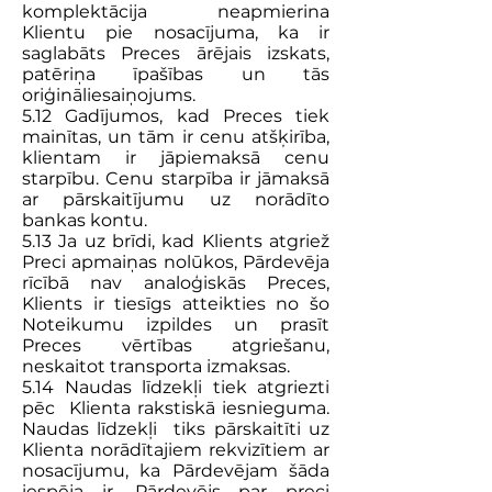
komplektācija neapmierina
Klientu pie nosacījuma, ka ir
saglabāts Preces ārējais izskats,
patēriņa īpašības un tās
oriģināliesaiņojums.
5.12 Gadījumos, kad Preces tiek
mainītas, un tām ir cenu atšķirība,
klientam ir jāpiemaksā cenu
starpību. Cenu starpība ir jāmaksā
ar pārskaitījumu uz norādīto
bankas kontu.
5.13 Ja uz brīdi, kad Klients atgriež
Preci apmaiņas nolūkos, Pārdevēja
rīcībā nav analoģiskās Preces,
Klients ir tiesīgs atteikties no šo
Noteikumu izpildes un prasīt
Preces vērtības atgriešanu,
neskaitot transporta izmaksas.
5.14 Naudas līdzekļi tiek atgriezti
pēc Klienta rakstiskā iesnieguma.
Naudas līdzekļi tiks pārskaitīti uz
Klienta norādītajiem rekvizītiem ar
nosacījumu, ka Pārdevējam šāda
iespēja ir. Pārdevējs par preci