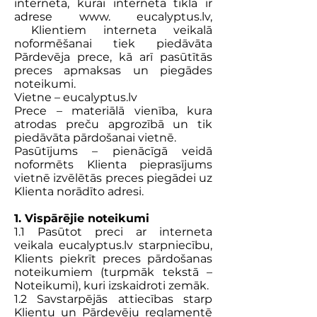
internetā, kurai interneta tīklā ir
adrese www. eucalyptus.lv,
Klientiem interneta veikalā
noformēšanai tiek piedāvāta
Pārdevēja prece, kā arī pasūtītās
preces apmaksas un piegādes
noteikumi.
Vietne – eucalyptus.lv
Prece – materiālā vienība, kura
atrodas preču apgrozībā un tik
piedāvāta pārdošanai vietnē.
Pasūtījums – pienācīgā veidā
noformēts Klienta pieprasījums
vietnē izvēlētās preces piegādei uz
Klienta norādīto adresi.
1. Vispārējie noteikumi
1.1 Pasūtot preci ar interneta
veikala eucalyptus.lv starpniecību,
Klients piekrīt preces pārdošanas
noteikumiem (turpmāk tekstā –
Noteikumi), kuri izskaidroti zemāk.
1.2 Savstarpējās attiecības starp
Klientu un Pārdevēju reglamentē