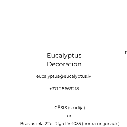
P
Eucalyptus
Decoration
eucalyptus@eucalyptus.lv
+371 28669218
CĒSIS (studija)
un
Braslas iela 22e, Rīga LV-1035 (noma un jur.adr.)