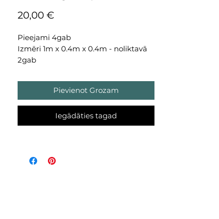
Cena
20,00 €
Pieejami 4gab
Izmēri 1m x 0.4m x 0.4m - noliktavā
2gab
0.8m x 0.4m x 0.4m - 2 gab
Pievienot Grozam
Iegādāties tagad