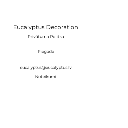
Eucalyptus Decoration
Privātuma Politka
Piegāde
eucalyptus@eucalyptus.lv
Noteikumi
+371 28669218
CĒSIS (studija)
un
Braslas iela 22e, Rīga LV-1035 (noma un