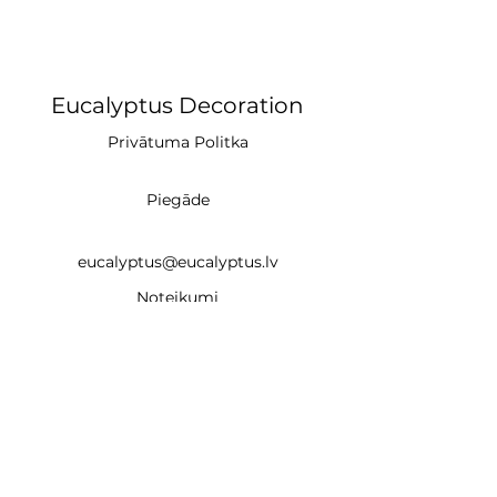
Eucalyptus Decoration
Privātuma Politka
Piegāde
eucalyptus@eucalyptus.lv
Noteikumi
+371 28669218
CĒSIS (studija)
un
Braslas iela 22e, Rīga LV-1035 (noma un