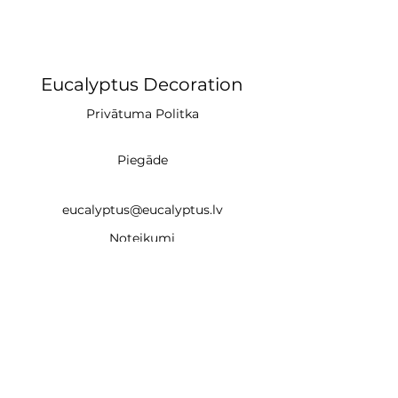
Eucalyptus Decoration
Privātuma Politka
Piegāde
eucalyptus@eucalyptus.lv
Noteikumi
+371 28669218
CĒSIS (studija)
un
Braslas iela 22e, Rīga LV-1035 (noma un