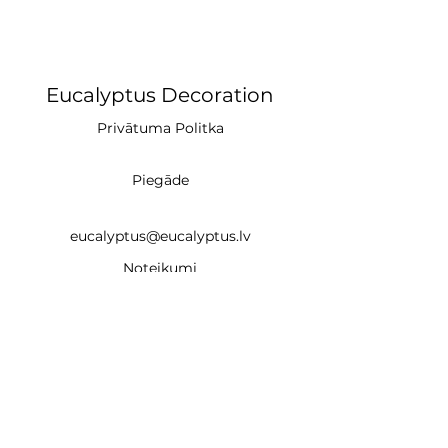
Eucalyptus Decoration
Privātuma Politka
Piegāde
eucalyptus@eucalyptus.lv
Noteikumi
+371 28669218
CĒSIS (studija)
un
Braslas iela 22e, Rīga LV-1035 (noma un