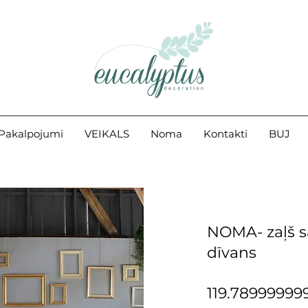
Pakalpojumi
VEIKALS
Noma
Kontakti
BUJ
NOMA- zaļš 
dīvans
119.78999999