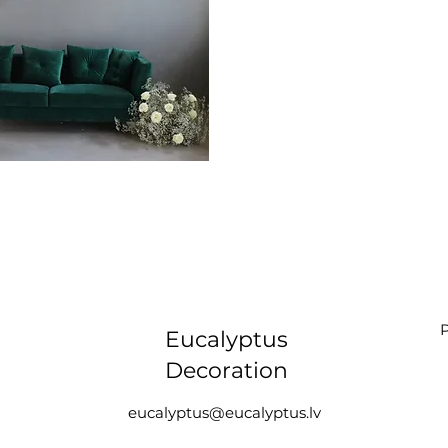
P
Eucalyptus
Decoration
eucalyptus@eucalyptus.lv