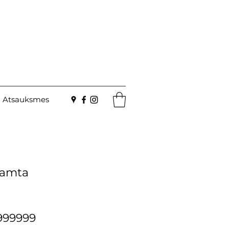
Atsauksmes
samta
999999