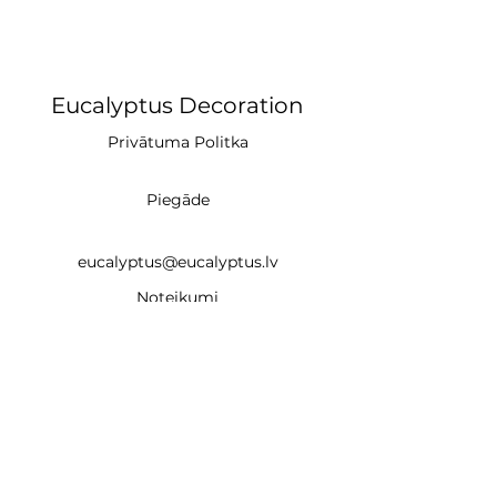
Eucalyptus Decoration
Privātuma Politka
Piegāde
eucalyptus@eucalyptus.lv
Noteikumi
+371 28669218
CĒSIS (studija)
un
Braslas iela 22e, Rīga LV-1035 (noma un