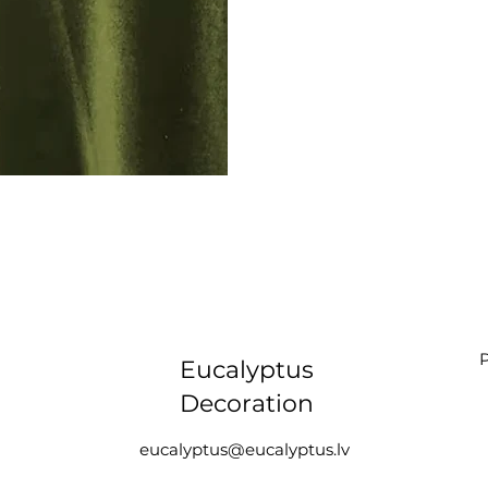
P
Eucalyptus
Decoration
eucalyptus@eucalyptus.lv