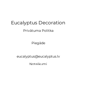
Eucalyptus Decoration
Privātuma Politka
Piegāde
eucalyptus@eucalyptus.lv
Noteikumi
+371 28669218
CĒSIS (studija)
un
Braslas iela 22e, Rīga LV-1035 (noma un