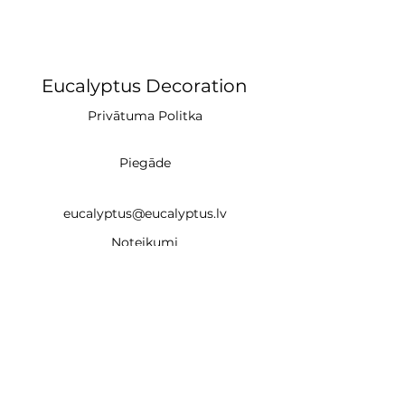
Eucalyptus Decoration
Privātuma Politka
Piegāde
eucalyptus@eucalyptus.lv
Noteikumi
+371 28669218
CĒSIS (studija)
un
Braslas iela 22e, Rīga LV-1035 (noma un