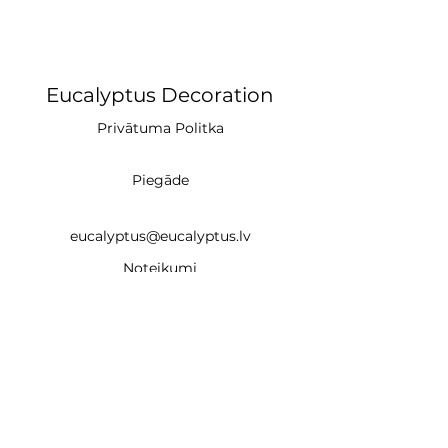
Eucalyptus Decoration
Privātuma Politka
Piegāde
eucalyptus@eucalyptus.lv
Noteikumi
+371 28669218
CĒSIS (studija)
un
Braslas iela 22e, Rīga LV-1035 (noma un