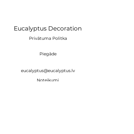
Eucalyptus Decoration
Privātuma Politka
Piegāde
eucalyptus@eucalyptus.lv
Noteikumi
+371 28669218
CĒSIS (studija)
un
Braslas iela 22e, Rīga LV-1035 (noma un