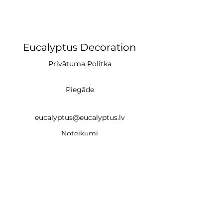
Eucalyptus Decoration
Privātuma Politka
Piegāde
eucalyptus@eucalyptus.lv
Noteikumi
+371 28669218
CĒSIS (studija)
un
Braslas iela 22e, Rīga LV-1035 (noma un