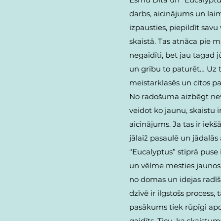
darbs, aicinājums un laim
izpausties, piepildīt sav
skaistā. Tas atnāca pie 
negaidīti, bet jau tagad j
un gribu to paturēt… Uz 
meistarklasēs un citos 
No radošuma aizbēgt nev
veidot ko jaunu, skaistu i
aicinājums. Ja tas ir iekšā, 
jālaiž pasaulē un jādalās 
“Eucalyptus” stiprā puse
un vēlme mesties jaunos 
no domas un idejas radīša
dzīvē ir ilgstošs process, 
pasākums tiek rūpīgi ap
gaidīts. Ticu, ka skaistum