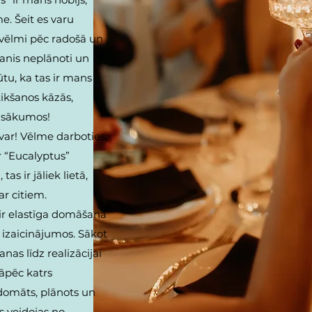
e. Šeit es varu
u vēlmi pēc radošā un
manis neplānoti un
ūtu, ka tas ir mans
tikšanos kāzās,
pasākumos!
ar! Vēlme darboties,
r “Eucalyptus”
tas ir jāliek lietā,
ar citiem.
 ir elastīga domāšana
izaicinājumos. Sākot
nas līdz realizācijai
tāpēc katrs
domāts, plānots un
s veidojas no