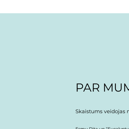
PAR MU
Skaistums veidojas 
Esmu Dita un “Eucalyptus