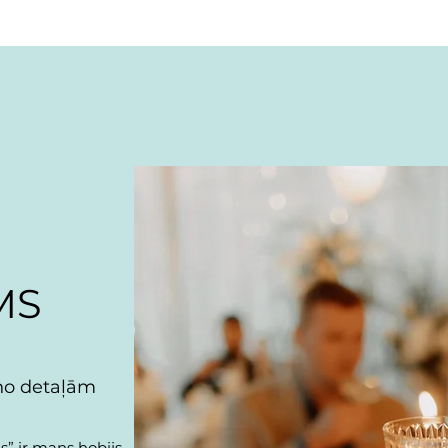
MS
no detaļām
” ir mans hobijs,