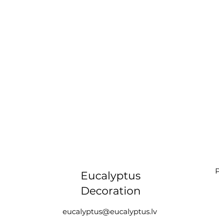
P
Eucalyptus
Decoration
eucalyptus@eucalyptus.lv