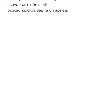
ekavdoras rozēm, ietīts
puscaurspīdīgā papīrā un apsiets
ar lenti.
Saņemšna 14.02. Cēsīs vai Rīgā
(Skanstes city) pēc iepriekšējas
vienošanās.
Eucalyptus Decoration
Privātuma Politka
Piegāde
eucalyptus@eucalyptus.lv
Noteikumi
+371 28669218