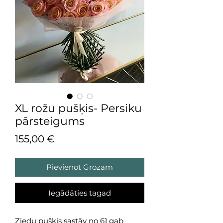
XL rožu pušķis- Persiku
pārsteigums
Cena
155,00 €
Pievienot Grozam
Iegādāties tagad
Ziedu pušķis sastāv no 61 gab