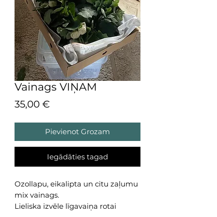
Vainags VIŅAM
Cena
35,00 €
Pievienot Grozam
Iegādāties tagad
Ozollapu, eikalipta un citu zaļumu
mix vainags.
Lieliska izvēle līgavaiņa rotai