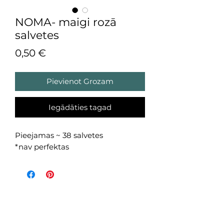
NOMA- maigi rozā
salvetes
Cena
0,50 €
Pievienot Grozam
Iegādāties tagad
Pieejamas ~ 38 salvetes
*nav perfektas
Eucalyptus Decoration
Privātuma Politka