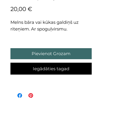
Cena
20,00 €
Melns bāra vai kūkas galdiņš uz
riteņiem. Ar spoguļvirsmu.
Nomas maksa par nedēļas nogali vai
3 dienām.
Pievienot Grozam
Sazinies ar mums
Iegādāties tagad
eucalyptus@eucalyptus.lv par
datuma pieejamību.