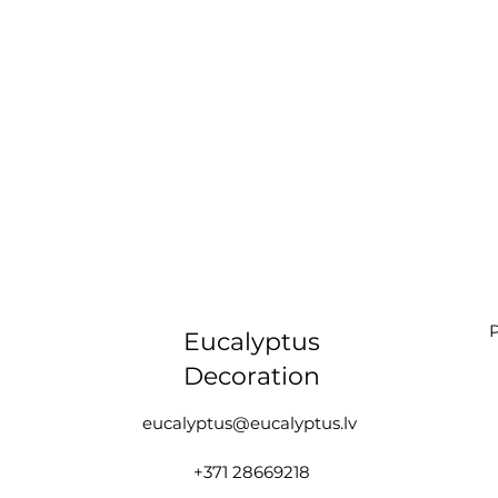
P
Eucalyptus
Decoration
eucalyptus@eucalyptus.lv
+371 28669218