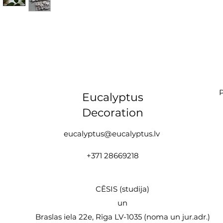
P
Eucalyptus
Decoration
eucalyptus@eucalyptus.lv
+371 28669218
CĒSIS (studija)
un
Braslas iela 22e, Rīga LV-1035 (noma un jur.adr.)