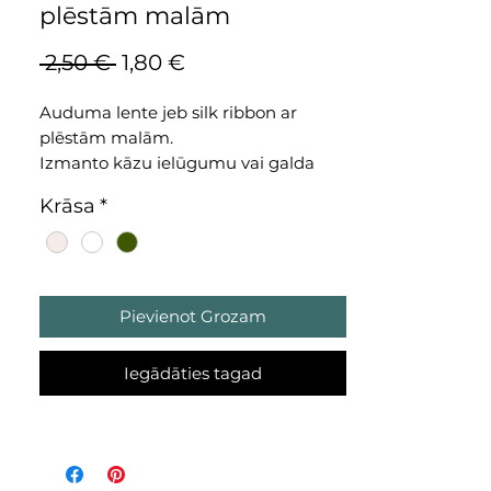
plēstām malām
Parastā
Izpārdošanas
 2,50 € 
1,80 €
cena
cena
Auduma lente jeb silk ribbon ar
plēstām malām.
Izmanto kāzu ielūgumu vai galda
karšu papildināšanai. Var izmantot
Krāsa
*
dāvanu saiņošanai.
Izmēri
~ 1,5m garumā
Pievienot Grozam
~ 1,8cm platumā
Iegādāties tagad
* koka spolīte nav komplektā
* piedāvājam arī citus toņus